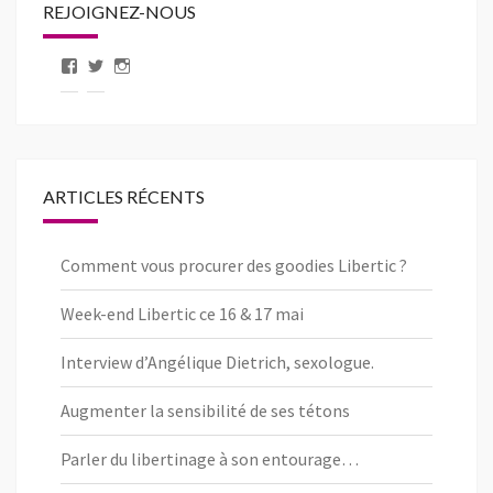
REJOIGNEZ-NOUS
Voir
Voir
Voir
le
le
le
profil
profil
profil
de
de
de
pageLibertic
libertic_com
libertic_com
sur
sur
sur
Facebook
Twitter
Instagram
ARTICLES RÉCENTS
Comment vous procurer des goodies Libertic ?
Week-end Libertic ce 16 & 17 mai
Interview d’Angélique Dietrich, sexologue.
Augmenter la sensibilité de ses tétons
Parler du libertinage à son entourage…