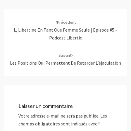
d
a
e
a
a
n
l
m
n
s
l
i
Navigation
s
u
e
(
u
n
f
o
d'article
n
e
e
u
Précédent
e
n
n
v
n
o
ê
r
L, Libertine En Tant Que Femme Seule | Episode #5 –
o
u
t
e
u
v
r
d
Podcast Libertic
v
e
e
a
e
l
)
n
l
l
s
l
e
u
Suivant
e
f
n
f
e
e
Les Positions Qui Permettent De Retarder L’éjaculation
e
n
n
n
ê
o
ê
t
u
t
r
v
r
e
e
e
)
l
)
l
e
f
e
n
Laisser un commentaire
ê
t
r
Votre adresse e-mail ne sera pas publiée.
Les
e
)
champs obligatoires sont indiqués avec
*