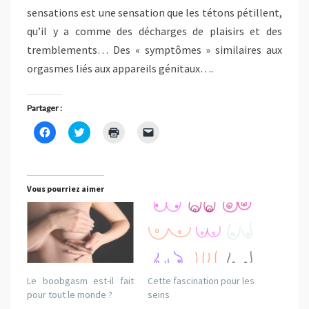
sensations est une sensation que les tétons pétillent,
qu’il y a comme des décharges de plaisirs et des
tremblements… Des « symptômes » similaires aux
orgasmes liés aux appareils génitaux….
Partager :
C
C
C
C
l
l
l
l
i
i
i
i
q
q
q
q
u
u
u
u
e
e
e
e
z
z
r
r
Vous pourriez aimer
p
p
p
p
o
o
o
o
u
u
u
u
r
r
r
r
p
p
i
e
a
a
m
n
r
r
p
v
t
t
r
o
a
a
i
y
g
g
m
e
Le boobgasm est-il fait
Cette fascination pour les
e
e
e
r
r
r
r
u
pour tout le monde ?
seins
s
s
(
n