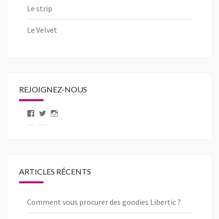
Le strip
Le Velvet
REJOIGNEZ-NOUS
Voir
Voir
Voir
le
le
le
profil
profil
profil
de
de
de
pageLibertic
libertic_com
libertic_com
sur
sur
sur
Facebook
Twitter
Instagram
ARTICLES RÉCENTS
Comment vous procurer des goodies Libertic ?