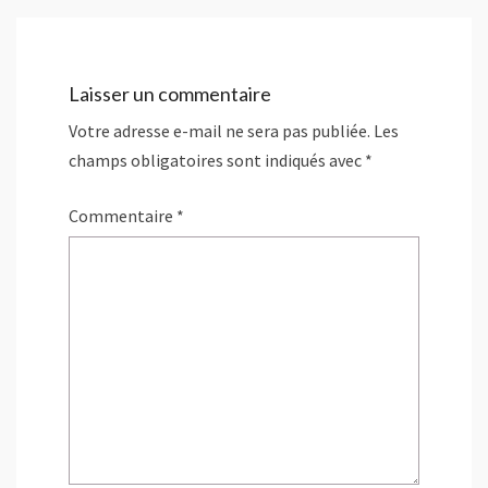
t
r
v
r
e
e
e
)
l
)
l
e
f
Laisser un commentaire
e
n
ê
Votre adresse e-mail ne sera pas publiée.
Les
t
r
champs obligatoires sont indiqués avec
*
e
)
Commentaire
*