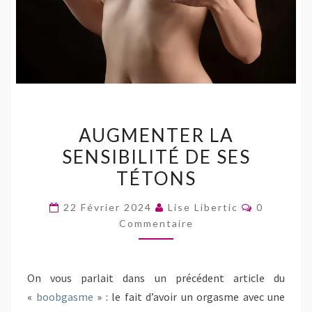
AUGMENTER
AUGMENTER LA
LA
SENSIBILITÉ DE SES
SENSIBILITÉ
TÉTONS
DE
SES
Commenta
22 Février 2024
Lise Libertic
0
TÉTONS
Commentaire
On vous parlait dans un précédent article du
«
boobgasme
» : le fait d’avoir un orgasme avec une