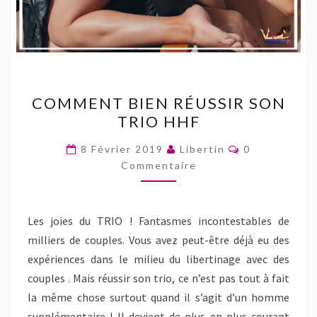
u
u
o
l
r
r
u
i
F
T
v
e
a
w
r
n
c
i
e
p
e
t
d
a
b
t
a
r
o
e
n
e
o
r
s
-
k
(
u
m
COMMENT
(
o
n
a
COMMENT BIEN RÉUSSIR SON
o
u
e
i
BIEN
u
v
n
l
TRIO HHF
v
r
o
à
RÉUSSIR
r
e
u
u
e
d
v
n
SON
Commentaire
8 Février 2019
Libertin
0
d
a
e
a
a
n
l
m
TRIO
Commentaire
n
s
l
i
s
u
e
(
HHF
u
n
f
o
n
e
e
u
e
n
n
v
n
o
ê
r
Les joies du TRIO ! Fantasmes incontestables de
o
u
t
e
u
v
r
d
milliers de couples. Vous avez peut-être déjà eu des
v
e
e
a
e
l
)
n
expériences dans le milieu du libertinage avec des
l
l
s
l
e
u
couples . Mais réussir son trio, ce n’est pas tout à fait
e
f
n
f
e
e
la même chose surtout quand il s’agit d’un homme
e
n
n
n
ê
o
supplémentaire ! Il devient de plus en plus courant
ê
t
u