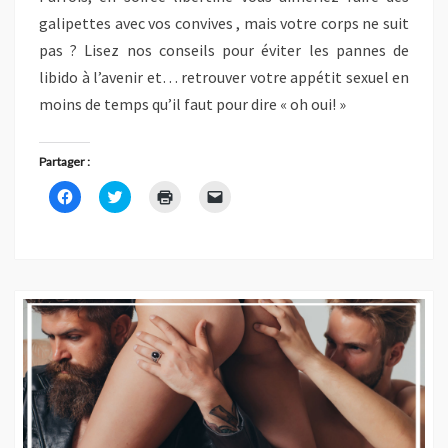
galipettes avec vos convives , mais votre corps ne suit
pas ? Lisez nos conseils pour éviter les pannes de
libido à l’avenir et… retrouver votre appétit sexuel en
moins de temps qu’il faut pour dire « oh oui! »
Partager :
C
C
C
C
l
l
l
l
i
i
i
i
q
q
q
q
u
u
u
u
e
e
e
e
z
z
r
r
p
p
p
p
o
o
o
o
u
u
u
u
r
r
r
r
p
p
i
e
a
a
m
n
r
r
p
v
t
t
r
o
a
a
i
y
g
g
m
e
e
e
e
r
r
r
r
u
s
s
(
n