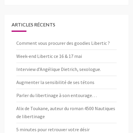
de
de
de
pageLibertic
libertic_com
libertic_com
sur
sur
sur
Facebook
Twitter
Instagram
ARTICLES RÉCENTS
Comment vous procurer des goodies Libertic ?
Week-end Libertic ce 16 & 17 mai
Interview d’Angélique Dietrich, sexologue.
Augmenter la sensibilité de ses tétons
Parler du libertinage à son entourage…
Alix de Toukane, auteur du roman 4500 Nautiques
de libertinage
5 minutes pour retrouver votre désir