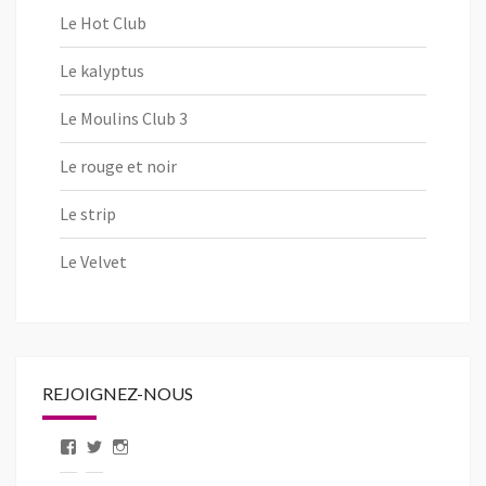
Le Hot Club
Le kalyptus
Le Moulins Club 3
Le rouge et noir
Le strip
Le Velvet
REJOIGNEZ-NOUS
Voir
Voir
Voir
le
le
le
profil
profil
profil