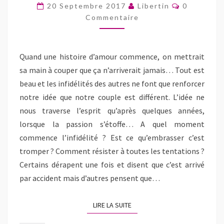
L’INFIDÉLITÉ?
Commentai
g
g
m
e
20 Septembre 2017
Libertin
0
e
e
e
r
r
r
Commentaire
r
u
s
s
(
n
u
u
o
l
r
r
u
i
F
T
v
e
a
w
r
n
Quand une histoire d’amour commence, on mettrait
c
i
e
p
e
t
d
a
sa main à couper que ça n’arriverait jamais… Tout est
b
t
a
r
o
e
n
e
o
r
s
-
beau et les infidélités des autres ne font que renforcer
k
(
u
m
(
o
n
a
notre idée que notre couple est différent. L’idée ne
o
u
e
i
u
v
n
l
nous traverse l’esprit qu’après quelques années,
v
r
o
à
r
e
u
u
lorsque la passion s’étoffe… A quel moment
e
d
v
n
d
a
e
a
commence l’infidélité ? Est ce qu’embrasser c’est
a
n
l
m
n
s
l
i
tromper ? Comment résister à toutes les tentations ?
s
u
e
(
u
n
f
o
Certains dérapent une fois et disent que c’est arrivé
n
e
e
u
e
n
n
v
par accident mais d’autres pensent que…
n
o
ê
r
o
u
t
e
u
v
r
d
v
e
e
a
LIRE LA SUITE
LIRE LA SUITE
e
l
)
n
l
l
s
l
e
u