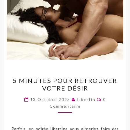
5
5 MINUTES POUR RETROUVER
MINUTES
VOTRE DÉSIR
POUR
RETROUVER
Commentair
13 Octobre 2023
Libertin
0
VOTRE
Commentaire
DÉSIR
Parfois, en soirée libertine vous aimeriez faire des