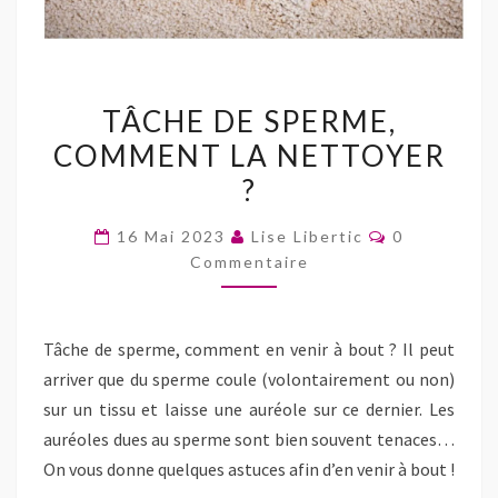
TÂCHE
TÂCHE DE SPERME,
DE
COMMENT LA NETTOYER
SPERME,
?
COMMENT
LA
Commentair
16 Mai 2023
Lise Libertic
0
NETTOYER
Commentaire
?
Tâche de sperme, comment en venir à bout ? Il peut
arriver que du sperme coule (volontairement ou non)
sur un tissu et laisse une auréole sur ce dernier. Les
auréoles dues au sperme sont bien souvent tenaces…
On vous donne quelques astuces afin d’en venir à bout !