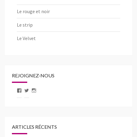
Le rouge et noir
Le strip
Le Velvet
REJOIGNEZ-NOUS
Voir
Voir
Voir
le
le
le
profil
profil
profil
de
de
de
pageLibertic
libertic_com
libertic_com
sur
sur
sur
Facebook
Twitter
Instagram
ARTICLES RÉCENTS