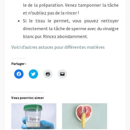
le de la préparation. Venez tamponner la tâche
et n’oubliez pas de la rincer !
Si le tissu le permet, vous pouvez nettoyer
directement la tâche de sperme avec du vinaigre
blanc pur. Rincez abondamment.
Voici d’autres astuces pour différentes matières
Partager :
C
C
C
C
l
l
l
l
i
i
i
i
q
q
q
q
u
u
u
u
e
e
e
e
z
z
r
r
Vous pourriez aimer
p
p
p
p
o
o
o
o
u
u
u
u
r
r
r
r
p
p
i
e
a
a
m
n
r
r
p
v
t
t
r
o
a
a
i
y