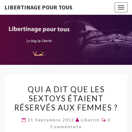
LIBERTINAGE POUR TOUS
Togg
navig
LIBERTI
Le Blog
By
Libertic
POUR T
QUI
QUI A DIT QUE LES
A
SEXTOYS ÉTAIENT
DIT
RÉSERVÉS AUX FEMMES ?
QUE
LES
Commentai
21 Septembre 2012
Libertin
0
SEXTOYS
Commentaire
ÉTAIENT