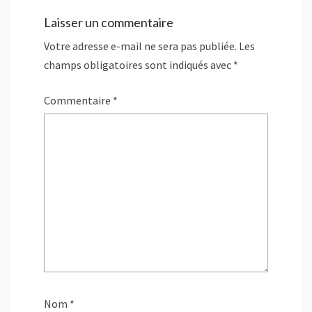
n
ê
Laisser un commentaire
t
r
e
Votre adresse e-mail ne sera pas publiée.
Les
)
champs obligatoires sont indiqués avec
*
Commentaire
*
Nom
*