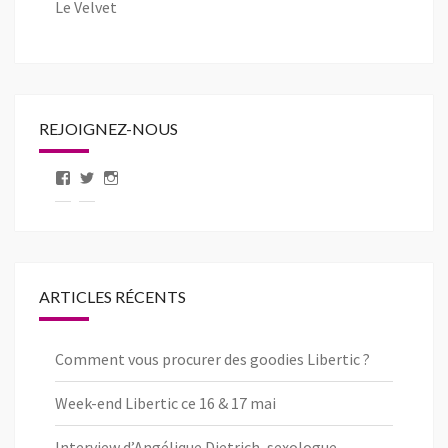
Le Velvet
REJOIGNEZ-NOUS
Voir
Voir
Voir
le
le
le
profil
profil
profil
de
de
de
pageLibertic
libertic_com
libertic_com
sur
sur
sur
Facebook
Twitter
Instagram
ARTICLES RÉCENTS
Comment vous procurer des goodies Libertic ?
Week-end Libertic ce 16 & 17 mai
Interview d’Angélique Dietrich, sexologue.