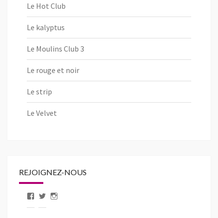
Le Hot Club
Le kalyptus
Le Moulins Club 3
Le rouge et noir
Le strip
Le Velvet
REJOIGNEZ-NOUS
Voir
Voir
Voir
le
le
le
profil
profil
profil