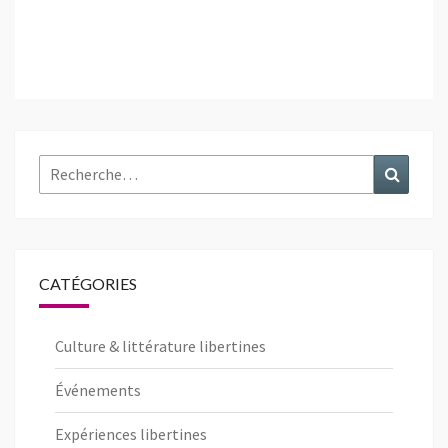
Rechercher :
Recher
CATÉGORIES
Culture & littérature libertines
Événements
Expériences libertines