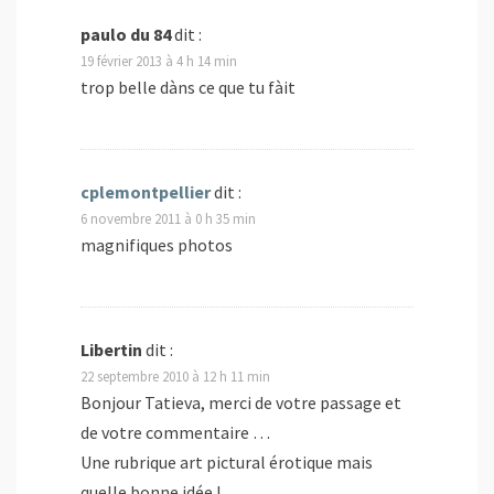
e
)
paulo du 84
dit :
19 février 2013 à 4 h 14 min
trop belle dàns ce que tu fàit
cplemontpellier
dit :
6 novembre 2011 à 0 h 35 min
magnifiques photos
Libertin
dit :
22 septembre 2010 à 12 h 11 min
Bonjour Tatieva, merci de votre passage et
de votre commentaire …
Une rubrique art pictural érotique mais
quelle bonne idée !