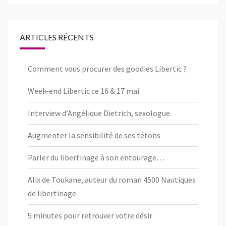
de
de
de
pageLibertic
libertic_com
libertic_com
sur
sur
sur
Facebook
Twitter
Instagram
ARTICLES RÉCENTS
Comment vous procurer des goodies Libertic ?
Week-end Libertic ce 16 & 17 mai
Interview d’Angélique Dietrich, sexologue.
Augmenter la sensibilité de ses tétons
Parler du libertinage à son entourage…
Alix de Toukane, auteur du roman 4500 Nautiques
de libertinage
5 minutes pour retrouver votre désir