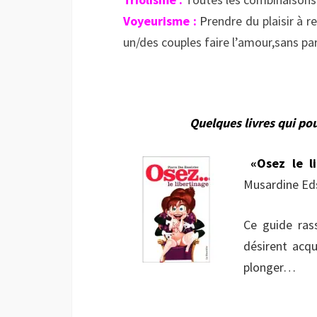
Voyeurisme :
P
rendre du plaisir à 
un/des couples faire l’amour,sans par
Quelques livres qui p
«Osez le l
Musardine Ed
Ce guide ras
désirent acqu
plonger…