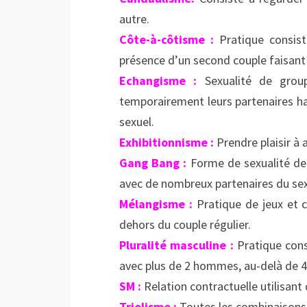
autre.
Côte-à-côtisme :
Pratique consist
présence d’un second couple faisan
Echangisme :
Sexualité de grou
temporairement leurs partenaires hab
sexuel.
Exhibitionnisme :
Prendre plaisir à
Gang Bang :
Forme de sexualité de
avec de nombreux partenaires du sex
Mélangisme :
Pratique de jeux et ca
dehors du couple régulier.
Pluralité masculine :
Pratique cons
avec plus de 2 hommes, au-delà de 4 
SM :
Relation contractuelle utilisant 
Triolisme :
Toutes les combinaisons l