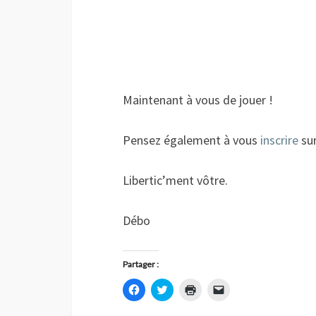
Maintenant à vous de jouer !
Pensez également à vous
inscrire
sur
Libertic’ment vôtre.
Débo
Partager :
C
C
C
C
l
l
l
l
i
i
i
i
q
q
q
q