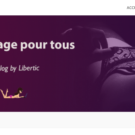
ACC
LIBE
Le Blog
By
Libertic
POU