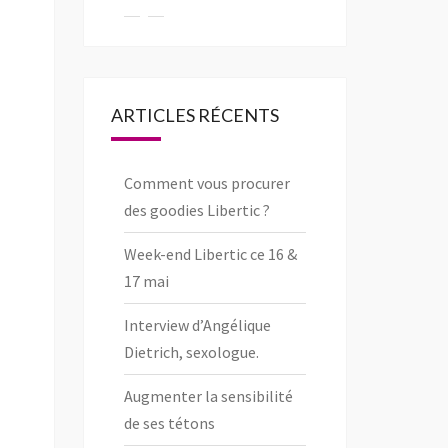
le
le
le
profil
profil
profil
de
de
de
pageLibertic
libertic_com
libertic_com
sur
sur
sur
Facebook
Twitter
Instagram
ARTICLES RÉCENTS
Comment vous procurer
des goodies Libertic ?
Week-end Libertic ce 16 &
17 mai
Interview d’Angélique
Dietrich, sexologue.
Augmenter la sensibilité
de ses tétons