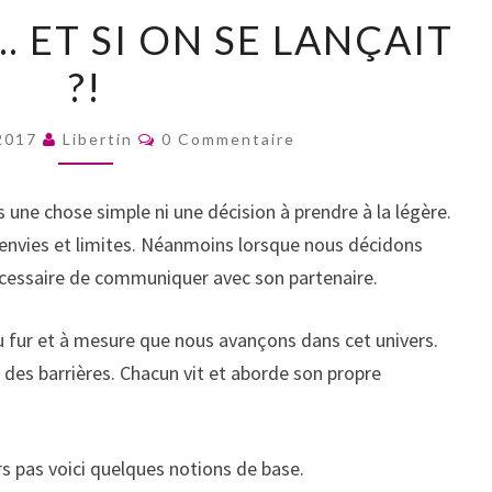
LIBERTINAGE…
 ET SI ON SE LANÇAIT
ET
?!
SI
ON
Commentaires
SE
 2017
Libertin
0 Commentaire
LANÇAIT
?!
s une chose simple ni une décision à prendre à la légère.
s envies et limites. Néanmoins lorsque nous décidons
 nécessaire de communiquer avec son partenaire.
u fur et à mesure que nous avançons dans cet univers.
r des barrières. Chacun vit et aborde son propre
s pas voici quelques notions de base.