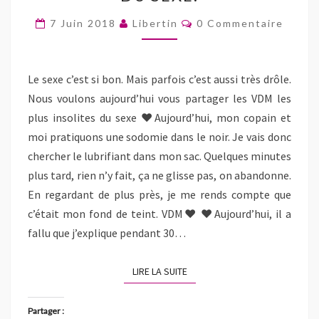
LES
t
t
r
o
e
a
a
i
y
)
PLUS
Commentaires
g
g
m
e
7 Juin 2018
Libertin
0 Commentaire
e
e
e
r
INSOLITES
r
r
r
u
s
s
(
n
DU
u
u
o
l
r
r
u
i
F
T
v
SEXE.
e
Le sexe c’est si bon. Mais parfois c’est aussi très drôle.
a
w
r
n
c
i
e
p
Nous voulons aujourd’hui vous partager les VDM les
e
t
d
a
b
t
a
r
plus insolites du sexe ♥Aujourd’hui, mon copain et
o
e
n
e
o
r
s
-
moi pratiquons une sodomie dans le noir. Je vais donc
k
(
u
m
(
o
n
a
chercher le lubrifiant dans mon sac. Quelques minutes
o
u
e
i
u
v
n
l
plus tard, rien n’y fait, ça ne glisse pas, on abandonne.
v
r
o
à
r
e
u
u
En regardant de plus près, je me rends compte que
e
d
v
n
d
a
e
a
c’était mon fond de teint. VDM♥ ♥Aujourd’hui, il a
a
n
l
m
n
s
l
i
fallu que j’explique pendant 30…
s
u
e
(
u
n
f
o
n
e
e
u
e
n
n
v
LIRE LA SUITE
n
o
ê
LIRE LA SUITE
r
o
u
t
e
u
v
r
d
v
e
e
a
e
l
)
n
Partager :
l
l
s