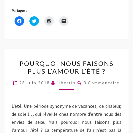
Partager :
C
C
C
C
l
l
l
l
i
i
i
i
q
q
q
q
u
u
u
u
e
e
e
e
z
z
r
r
p
p
p
p
o
o
o
o
u
u
u
u
POURQUOI
r
r
r
r
POURQUOI NOUS FAISONS
p
p
i
e
NOUS
a
a
m
n
PLUS L’AMOUR L’ÉTÉ ?
r
r
p
v
FAISONS
t
t
r
o
a
a
i
y
PLUS
Commentaires
g
g
m
e
28 Juin 2018
Libertin
0 Commentaire
e
e
e
r
L’AMOUR
r
r
r
u
s
s
(
n
L’ÉTÉ
u
u
o
l
r
r
u
i
F
T
v
?
e
L’été. Une période synonyme de vacances, de chaleur,
a
w
r
n
c
i
e
p
de soleil… qui réveille chez nombre d’entre nous des
e
t
d
a
b
t
a
r
envies de sexe. Mais pourquoi nous faisons plus
o
e
n
e
o
r
s
-
l’amour l’été ? La température de l’air n’est pas la
k
(
u
m