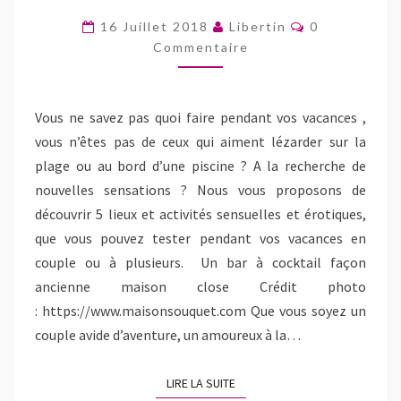
ÉROTIQUES
Commentaire
16 Juillet 2018
Libertin
0
À
Commentaire
FAIRE
PENDANT
Vous ne savez pas quoi faire pendant vos vacances ,
VOS
vous n’êtes pas de ceux qui aiment lézarder sur la
VACANCES
plage ou au bord d’une piscine ? A la recherche de
nouvelles sensations ? Nous vous proposons de
découvrir 5 lieux et activités sensuelles et érotiques,
que vous pouvez tester pendant vos vacances en
couple ou à plusieurs. Un bar à cocktail façon
ancienne maison close Crédit photo
: https://www.maisonsouquet.com Que vous soyez un
couple avide d’aventure, un amoureux à la…
LIRE LA SUITE
LIRE LA SUITE