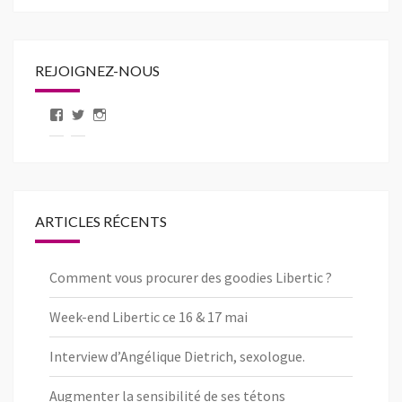
REJOIGNEZ-NOUS
Voir
Voir
Voir
le
le
le
profil
profil
profil
de
de
de
pageLibertic
libertic_com
libertic_com
sur
sur
sur
Facebook
Twitter
Instagram
ARTICLES RÉCENTS
Comment vous procurer des goodies Libertic ?
Week-end Libertic ce 16 & 17 mai
Interview d’Angélique Dietrich, sexologue.
Augmenter la sensibilité de ses tétons