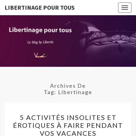
LIBERTINAGE POUR TOUS
Togg
navig
LIBERTI
Le Blog
By
Libertic
POUR T
Archives De
Tag:
Libertinage
5
5 ACTIVITÉS INSOLITES ET
ACTIVITÉS
ÉROTIQUES À FAIRE PENDANT
INSOLITES
VOS VACANCES
ET