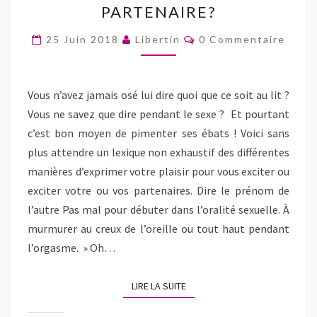
t
t
r
o
t
PARTENAIRE?
a
a
i
y
r
LE
g
g
m
e
e
e
e
e
r
)
SEXE
Commentaires
r
r
r
u
25 Juin 2018
Libertin
0 Commentaire
s
s
(
n
POUR
u
u
o
l
r
r
u
i
F
T
v
EXCITER
e
a
w
r
n
c
i
e
p
SON
Vous n’avez jamais osé lui dire quoi que ce soit au lit ?
e
t
d
a
b
t
a
r
PARTENAIRE?
Vous ne savez que dire pendant le sexe ? Et pourtant
o
e
n
e
o
r
s
-
c’est bon moyen de pimenter ses ébats ! Voici sans
k
(
u
m
(
o
n
a
plus attendre un lexique non exhaustif des différentes
o
u
e
i
u
v
n
l
manières d’exprimer votre plaisir pour vous exciter ou
v
r
o
à
r
e
u
u
exciter votre ou vos partenaires. Dire le prénom de
e
d
v
n
d
a
e
a
l’autre Pas mal pour débuter dans l’oralité sexuelle. À
a
n
l
m
n
s
l
i
murmurer au creux de l’oreille ou tout haut pendant
s
u
e
(
u
n
f
o
l’orgasme. » Oh…
n
e
e
u
e
n
n
v
n
o
ê
r
o
u
t
e
LIRE LA SUITE
u
v
r
LIRE LA SUITE
d
v
e
e
a
e
l
)
n
l
l
s