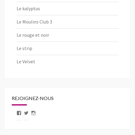
Le kalyptus
Le Moulins Club 3
Le rouge et noir
Le strip
Le Velvet
REJOIGNEZ-NOUS
Voir
Voir
Voir
le
le
le
profil
profil
profil
de
de
de
pageLibertic
libertic_com
libertic_com