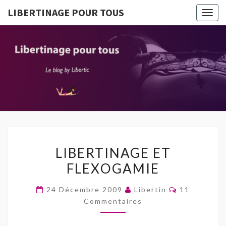
LIBERTINAGE POUR TOUS
Togg
navig
LIBERTI
Le Blog
By
Libertic
POUR T
LIBERTINAGE
LIBERTINAGE ET
ET
FLEXOGAMIE
FLEXOGAMIE
Commentair
24 Décembre 2009
Libertin
11
Commentaires