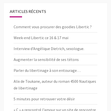
sur
sur
sur
Facebook
Twitter
Instagram
ARTICLES RÉCENTS
Comment vous procurer des goodies Libertic ?
Week-end Libertic ce 16 & 17 mai
Interview d’Angélique Dietrich, sexologue.
Augmenter la sensibilité de ses tétons
Parler du libertinage à son entourage…
Alix de Toukane, auteur du roman 4500 Nautiques
de libertinage
5 minutes pour retrouver votre désir
« C » a rencontré l’amour sur un site de rencontre