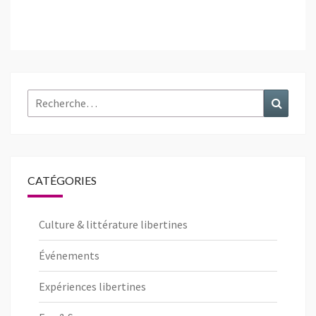
Rechercher :
Recher
CATÉGORIES
Culture & littérature libertines
Événements
Expériences libertines