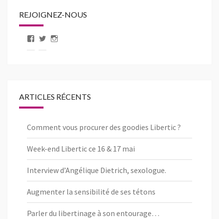
REJOIGNEZ-NOUS
Voir
Voir
Voir
le
le
le
profil
profil
profil
de
de
de
pageLibertic
libertic_com
libertic_com
sur
sur
sur
Facebook
Twitter
Instagram
ARTICLES RÉCENTS
Comment vous procurer des goodies Libertic ?
Week-end Libertic ce 16 & 17 mai
Interview d’Angélique Dietrich, sexologue.
Augmenter la sensibilité de ses tétons
Parler du libertinage à son entourage…