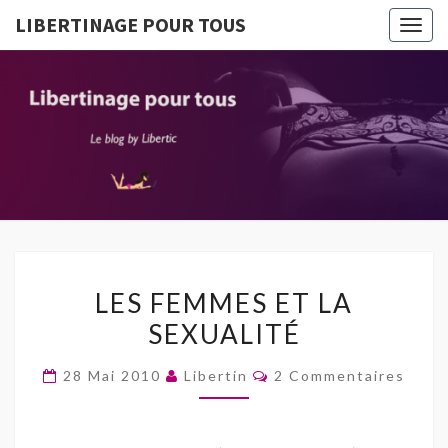
LIBERTINAGE POUR TOUS
Togg
navig
LIBERTI
Le Blog
By
Libertic
POUR T
LES
LES FEMMES ET LA
FEMMES
SEXUALITÉ
ET
LA
Commentaires
28 Mai 2010
Libertin
2 Commentaires
SEXUALITÉ