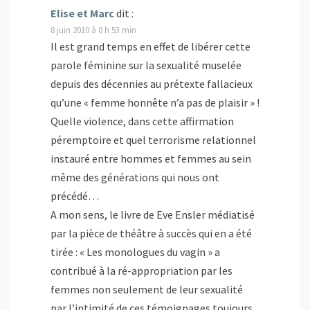
e
Elise et Marc
dit :
)
8 juin 2010 à 0 h 53 min
Il est grand temps en effet de libérer cette
parole féminine sur la sexualité muselée
depuis des décennies au prétexte fallacieux
qu’une « femme honnête n’a pas de plaisir » !
Quelle violence, dans cette affirmation
péremptoire et quel terrorisme relationnel
instauré entre hommes et femmes au sein
même des générations qui nous ont
précédé…
A mon sens, le livre de Eve Ensler médiatisé
par la pièce de théâtre à succès qui en a été
tirée : « Les monologues du vagin » a
contribué à la ré-appropriation par les
femmes non seulement de leur sexualité
par l’intimité de ces témoignages toujours