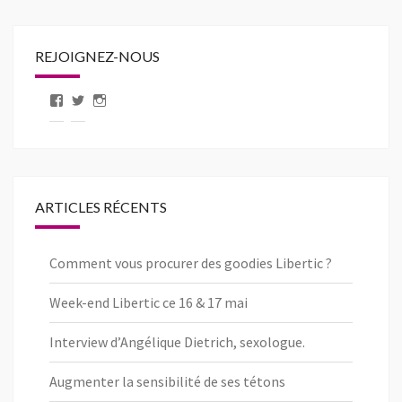
REJOIGNEZ-NOUS
Voir
Voir
Voir
le
le
le
profil
profil
profil
de
de
de
pageLibertic
libertic_com
libertic_com
sur
sur
sur
Facebook
Twitter
Instagram
ARTICLES RÉCENTS
Comment vous procurer des goodies Libertic ?
Week-end Libertic ce 16 & 17 mai
Interview d’Angélique Dietrich, sexologue.
Augmenter la sensibilité de ses tétons