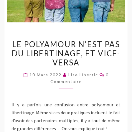
LE
LE POLYAMOUR N’EST PAS
POLYAMOUR
DU LIBERTINAGE, ET VICE-
N’EST
VERSA
PAS
DU
Commentai
10 Mars 2022
Lise Libertic
0
LIBERTINAGE,
Commentaire
ET
VICE-
VERSA
Il y a parfois une confusion entre polyamour et
libertinage. Même si ces deux pratiques incluent le fait
d’avoir des partenaires multiples, il y a tout de même
de grandes différences… On vous explique tout !